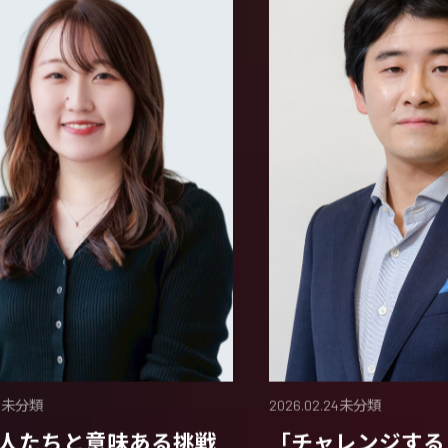
6
未分類
2026.02.24
未分類
人たちと意味ある挑戦
「チャレンジする