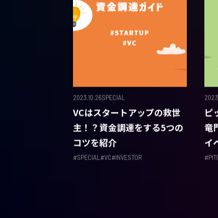
2023.10.26
SPECIAL
2023
VCはスタートアップの救世
ピ
主！？資金調達をする5つの
竜
コツを紹介
イ
#
SPECIAL
#
VC
#
INVESTOR
#
PI