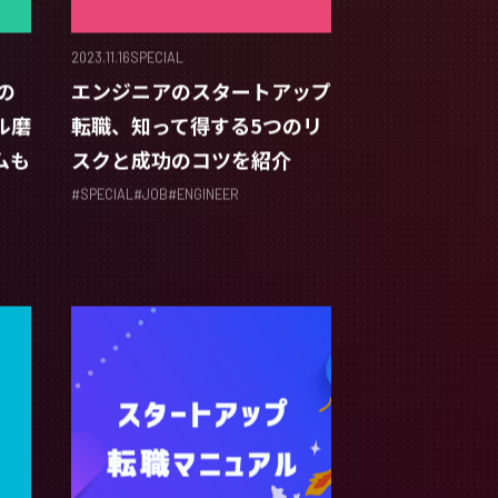
2023.11.16
SPECIAL
の
エンジニアのスタートアップ
ル磨
転職、知って得する5つのリ
ムも
スクと成功のコツを紹介
#
SPECIAL
#
JOB
#
ENGINEER