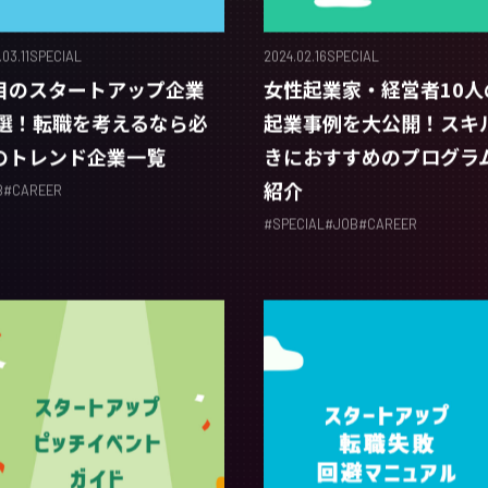
03.11
SPECIAL
2024.02.16
SPECIAL
目のスタートアップ企業
女性起業家・経営者10人
5選！転職を考えるなら必
起業事例を大公開！スキ
のトレンド企業一覧
きにおすすめのプログラ
紹介
B
#
CAREER
#
SPECIAL
#
JOB
#
CAREER