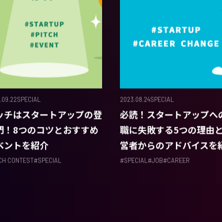
.09.22
SPECIAL
2023.08.24
SPECIAL
ッチはスタートアップの登
必読！スタートアップへ
門！8つのコツとおすすめ
職に失敗する5つの理由
ベントを紹介
営者からのアドバイスを
TCH CONTEST
#
SPECIAL
#
SPECIAL
#
JOB
#
CAREER