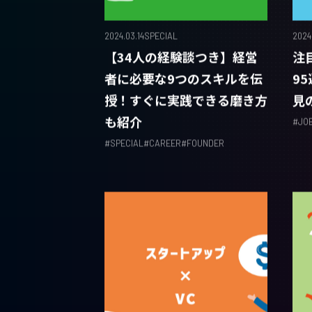
2024.03.14
SPECIAL
2024.
【34人の経験談つき】経営
注
者に必要な9つのスキルを伝
9
授！すぐに実践できる磨き方
見
も紹介
#
JO
#
SPECIAL
#
CAREER
#
FOUNDER