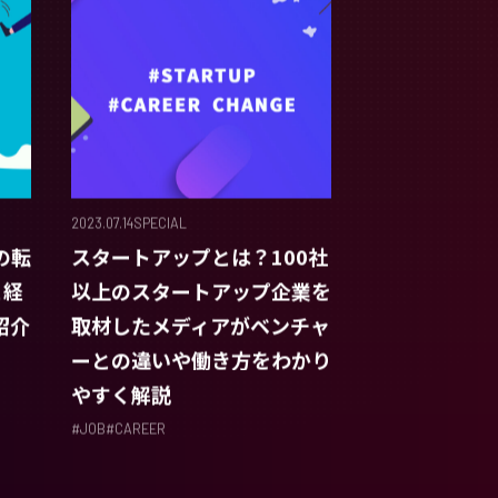
2023.07.14
SPECIAL
の転
スタートアップとは？100社
と経
以上のスタートアップ企業を
紹介
取材したメディアがベンチャ
ーとの違いや働き方をわかり
やすく解説
#
JOB
#
CAREER