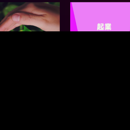
.04.06
SPECIAL
2023.02.16
SPECIAL
DGsの次に抑えるべきはサ
【起業ステージ別】活用
キュラーエコノミー！新た
いと損！2023年版東京