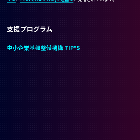
支援プログラム
中小企業基盤整備機構 TIP*S
Credit：
独立行政法人中小企業基盤整備機構プレスリリース
ポイント
：仲間との対話
所在地
：〒105-8453 東京都港区虎ノ門3-5-1 虎ノ門37森
ビル
URL
：
https://tips.smrj.go.jp/