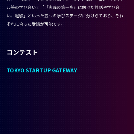
Credit：
特定⾮営利活動法⼈ETIC. プレスリリース
ポイント
：アイデアでエントリー可能
対象
：15歳から39歳までの起業を目指すアイデア・プラ
ン段階の個人
URL
：
https://tokyo-startup.jp/
テクノロジーから、モノづくり、ソーシャルイノベーション、リ
アルビジネス、グローバルを見据えた起業など、分野を越えて、
「東京」から世界を変える若き起業家を輩出するスタートアッ
プコンテスト。
400文字のアイデアからエントリー
することがで
きます。50人もの日本を代表する起業家・ベンチャーキャピタ