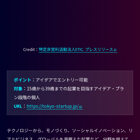
リスト・アクセラレーターがメンターとして強力にバックアッ
プ。最優秀者100万円、優秀者50万円の賞金、ファイナリスト
にはサポーター各社から支援メニューが提供され、さらに都内
で法人設立時には活動資金100万円が提供されます。また、エン
トリー者は優先的に
TOKYO STARTUP GATEWAYビジネススク
ール
を受講でき、アイデア段階・シード期に必要不可欠な知
恵とノウハウを学ぶことができます。
資金調達支援
クラウドファンディングを活用した資金調達支
援
ポイント
：手数料の一部を助成