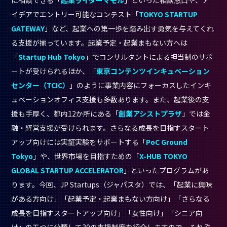
イデアでエントリー可能なコンテスト「
TOKYO STARTUP
GATEWAY
」など、起業への第一歩を踏み出す勇気を与えてくれ
る支援が揃っています。起業予定・起業まもない方へは
「
Startup Hub Tokyo
」でコンサルタントによる担当制のサポ
ートが受けられるほか、「
東京コンテンツインキュベーション
センター（TCIC）
」のように事業内容にフォーカスしたインキ
ュベーションオフィス支援も多数あります。また、起業後の支
援も手厚く、都内12か所にある「
創業アシストプラザ
」では金
融・経営支援が受けられます。さらなる成長を目指すスタート
アップ向けには実証実験をサポートする「
PoC Ground
Tokyo
」や、世界市場を目指すための「
X-HUB TOKYO
GLOBAL STARTUP ACCELERATOR
」といったプログラムがあ
ります。今回、JP Startups（ジャパスタ）では、「起業に興味
がある方向け」「起業予定・起業まもない方向け」「さらなる
成長を目指すスタートアップ向け」「女性向け」「シニア向
け」の五つに分類して30の支援制度を紹介しますので、それぞ