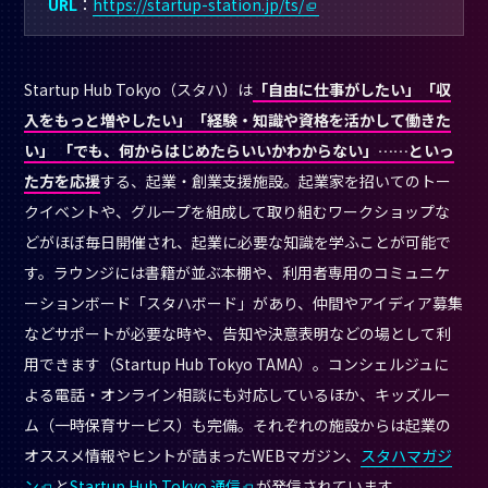
URL
：
https://startup-station.jp/ts/
Startup Hub Tokyo（スタハ）は
「自由に仕事がしたい」「収
入をもっと増やしたい」「経験・知識や資格を活かして働きた
い」 「でも、何からはじめたらいいかわからない」……といっ
た方を応援
する、起業・創業支援施設。起業家を招いてのトー
クイベントや、グループを組成して取り組むワークショップな
どがほぼ毎日開催され、起業に必要な知識を学ふことが可能で
す。ラウンジには書籍が並ぶ本棚や、利用者専用のコミュニケ
ーションボード「スタハボード」があり、仲間やアイディア募集
などサポートが必要な時や、告知や決意表明などの場として利
用できます（Startup Hub Tokyo TAMA）。コンシェルジュに
よる電話・オンライン相談にも対応しているほか、キッズルー
ム（一時保育サービス）も完備。それぞれの施設からは起業の
オススメ情報やヒントが詰まったWEBマガジン、
スタハマガジ
ン
と
Startup Hub Tokyo 通信
が発信されています。