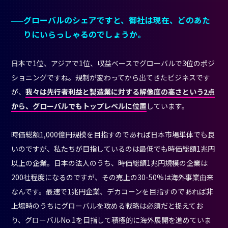
グローバルのシェアですと、御社は現在、どのあた
りにいらっしゃるのでしょうか。
日本で1位、アジアで1位、収益ベースでグローバルで3位のポジ
ショニングですね。規制が変わってから出てきたビジネスです
が、
我々は先行者利益と製造業に対する解像度の高さという2点
から、グローバルでもトップレベルに位置
しています。
時価総額1,000億円規模を目指すのであれば日本市場単体でも良
いのですが、私たちが目指しているのは最低でも時価総額1兆円
以上の企業。日本の法人のうち、時価総額1兆円規模の企業は
200社程度になるのですが、その売上の30-50%は海外事業由来
なんです。最速で1兆円企業、デカコーンを目指すのであれば非
上場時のうちにグローバルを攻める戦略は必須だと捉えてお
り、グローバルNo.1を目指して積極的に海外展開を進めていま