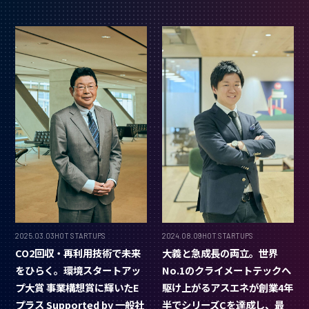
2025.03.03
HOT STARTUPS
2024.08.09
HOT STARTUPS
CO2回収・再利用技術で未来
大義と急成長の両立。世界
をひらく。環境スタートアッ
No.1のクライメートテックへ
プ大賞 事業構想賞に輝いたE
駆け上がるアスエネが創業4年
プラス Supported by 一般社
半でシリーズCを達成し、最