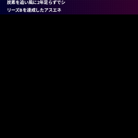
炭素を追い風に2年足らずでシ
リーズBを達成したアスエネ
西和田氏が目指す次世代によ
りよい世界
#
CLOUD SERVICE
#
CLEANTECH
#
INTERVIEW
#
FOUNDER
スタートアップを紹介、応援するメディア
The web magazine that introduces and supports
Japanese startups