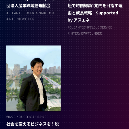
団法人産業環境管理協会
短で時価総額1兆円を目指す理
由と成長戦略 Supported
#
CLEANTECH
#
SUSTAINABLE
#
GX
by アスエネ
#
INTERVIEW
#
FOUNDER
#
CLEANTECH
#
CLOUD SERVICE
#
INTERVIEW
#
FOUNDER
2022.07.04
HOT STARTUPS
社会を変えるビジネスを！脱