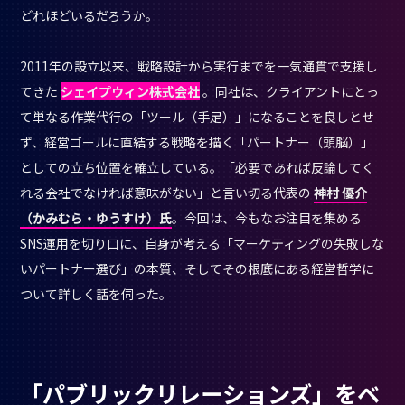
どれほどいるだろうか。
2011年の設立以来、戦略設計から実行までを一気通貫で支援し
てきた
シェイプウィン株式会社
。同社は、クライアントにとっ
て単なる作業代行の「ツール（手足）」になることを良しとせ
ず、経営ゴールに直結する戦略を描く「パートナー（頭脳）」
としての立ち位置を確立している。「必要であれば反論してく
れる会社でなければ意味がない」と言い切る代表の
神村 優介
（かみむら・ゆうすけ）氏
。今回は、今もなお注目を集める
SNS運用を切り口に、自身が考える「マーケティングの失敗しな
いパートナー選び」の本質、そしてその根底にある経営哲学に
ついて詳しく話を伺った。
「パブリックリレーションズ」をベ