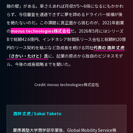
融の壁」がある。車さえあれば月収が5〜6倍になるにもかかわ
らず、与信審査を通過できずに夢を諦めるドライバー候補が後
を絶たないのだ。この課題に真正面から挑むのが、2021年創業
の
movus technologies株式会社
だ。2026年5月にはシリーズ
Bで総額42.6億円、インドネシア財閥系リース会社と総額約20億
円のリース契約を結ぶなど急成長を続ける同社
代表の 酒井 丈虎
（さかい・たけと）
氏
に、起業の原点から独自のビジネスモデ
ル、今後の成長戦略までを聞いた。
Credit: movus technologies株式会社
酒井 丈虎 / Sakai Taketo
慶應義塾大学商学部卒業後、Global Mobility Service株