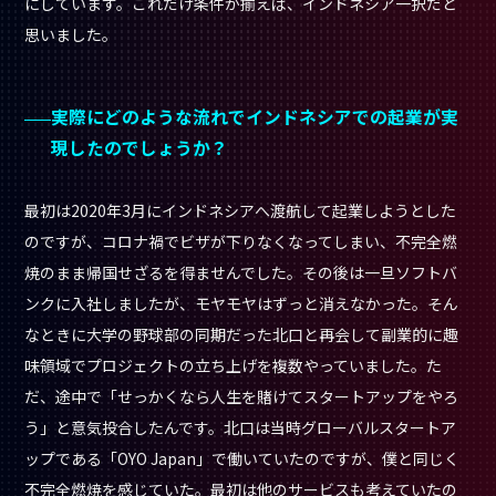
にしています。これだけ条件が揃えば、インドネシア一択だと
思いました。
実際にどのような流れでインドネシアでの起業が実
現したのでしょうか？
最初は2020年3月にインドネシアへ渡航して起業しようとした
のですが、コロナ禍でビザが下りなくなってしまい、不完全燃
焼のまま帰国せざるを得ませんでした。その後は一旦ソフトバ
ンクに入社しましたが、モヤモヤはずっと消えなかった。そん
なときに大学の野球部の同期だった北口と再会して副業的に趣
味領域でプロジェクトの立ち上げを複数やっていました。た
だ、途中で「せっかくなら人生を賭けてスタートアップをやろ
う」と意気投合したんです。北口は当時グローバルスタートア
ップである「OYO Japan」で働いていたのですが、僕と同じく
不完全燃焼を感じていた。最初は他のサービスも考えていたの