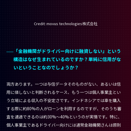
いということなのでしょうか？
両方あります。一つは与信データそのものがない、あるいは信
用に値しないと判断されるケース、もう一つは個人事業主とい
う立場による収入の不安定さです。インドネシアでは車を購入
する際に約80%の人がローンを利用するのですが、そのうち審
査を通過できるのは約30%〜40%というのが実情です。特に、
個人事業主であるドライバー向けには通常金融機関さんは原則
お見送りとしています。そのような中
弊社では、独自の与信ロ
ジックを構築することで、従来の金融機関では対応できなかっ
た層にサービスを届けようとしています。
与信管理を自社でやるのはかなり大変だと思うんで
すが、具体的にどうやって焦げ付きを防いでいるの
でしょう？