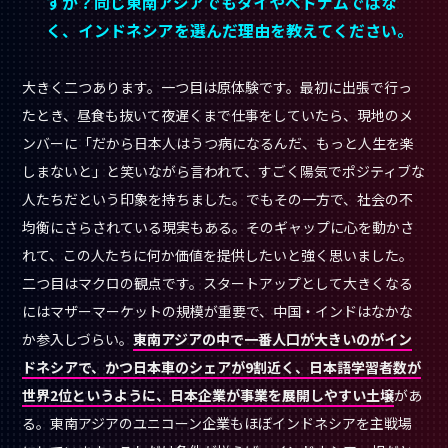
すか？同じ東南アジアでもタイやベトナムではな
く、インドネシアを選んだ理由を教えてください。
大きく二つあります。一つ目は原体験です。最初に出張で行っ
たとき、昼食も抜いて夜遅くまで仕事をしていたら、現地のメ
ンバーに「だから日本人はうつ病になるんだ、もっと人生を楽
しまないと」と笑いながら言われて、すごく陽気でポジティブな
人たちだという印象を持ちました。でもその一方で、社会の不
均衡にさらされている現実もある。そのギャップに心を動かさ
れて、この人たちに何か価値を提供したいと強く思いました。
二つ目はマクロの観点です。スタートアップとして大きくなる
にはマザーマーケットの規模が重要で、中国・インドはなかな
か参入しづらい。
東南アジアの中で一番人口が大きいのがイン
ドネシアで、かつ日本車のシェアが9割近く、日本語学習者数が
世界2位というように、日本企業が事業を展開しやすい土壌
があ
る。東南アジアのユニコーン企業もほぼインドネシアを主戦場