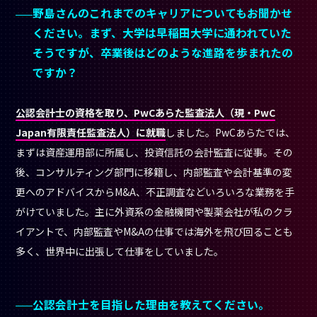
更へのアドバイスからM&A、不正調査などいろいろな業務を手
がけていました。主に外資系の金融機関や製薬会社が私のクラ
イアントで、内部監査やM&Aの仕事では海外を飛び回ることも
多く、世界中に出張して仕事をしていました。
公認会計士を目指した理由を教えてください。
会社から独立し、社会の中で自律して仕事をすることができる
士業の生き方に憧れたことが大きな理由
です。
私は大学に入学した直後から就職活動を意識していたのです
が、当時は就職氷河期で、「就活」という言葉にポジティブな
印象を持つことができない時代でした。今のように転職が当た
り前という風潮もなく、一度会社に入ったらそのままレールの
上を歩いていかなければならない社会、レールから外れたら二
度とメインストリームに戻ることができない社会だったんで