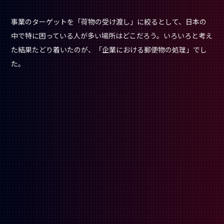
事業のターゲットを「荷物の受け渡し」に絞るとして、日本の
中で特に困っている人が多い場所はどこだろう。いろいろと考え
た結果たどり着いたのが、「企業における郵便物の処理」でし
た。
総務経験がないにもかかわらず、企業の総務が抱え
る郵便物処理の問題に気づくことができたのはどう
してですか？
個人でDXコンサルタントをしていた際、生命保険会社の業務を
間近で見ていたことが大きなきっかけ
になりました。というの
も、生命保険の保険金請求は、未だに紙の書類で手続きをして
います。大量の郵便物をさばいている状況を目の当たりにした