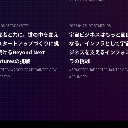
.06.08
ECOSYSTEM
2022.04.27
HOT STARTUPS
究者と共に、世の中を変え
宇宙ビジネスはもっと面
スタートアップづくりに挑
なる。インフラとして宇
けるBeyond Next
ジネスを支えるインフォ
nturesの挑戦 ​
ラの挑戦
EPTECH
#
ACCELERATOR
#
INTERVIEW
#
SPACETECH
#
DEEPTECH
#
INTERVIE
VESTOR
#
FOUNDER