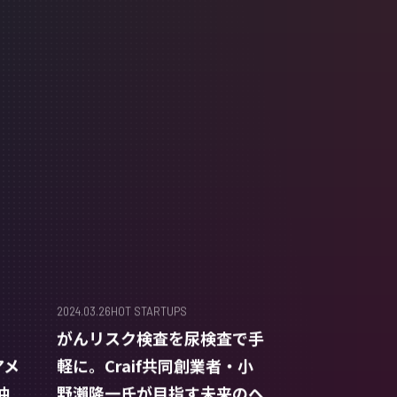
2024.03.26
HOT STARTUPS
」
がんリスク検査を尿検査で手
アメ
軽に。Craif共同創業者・小
仲
野瀨隆一氏が目指す未来のヘ