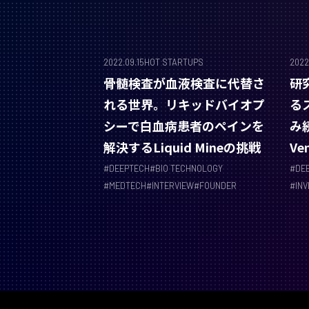
2022.09.15
HOT STARTUPS
2022
骨髄検査が血液検査に代替さ
研
れる世界。リキッドバイオプ
る
シーで白血病患者のペインを
み続
解決するLiquid Mineの挑戦
Ve
#
DEEPTECH
#
BIO TECHNOLOGY
#
DE
#
MEDTECH
#
INTERVIEW
#
FOUNDER
#
IN