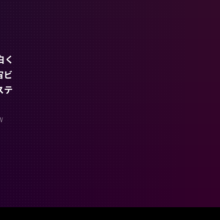
白く
宙ビ
ステ
W