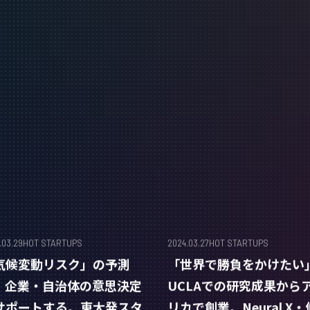
.03.29
HOT STARTUPS
2024.03.27
HOT STARTUPS
気候変動リスク」の予測
「世界で勝負をかけたい
、企業・自治体の意思決定
UCLAでの研究成果から
サポートする。東大発スタ
リカで創業。Neural X・