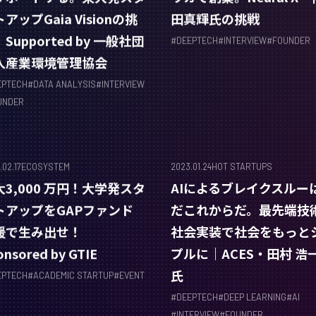
アップGaia Visionの挑
田真輝氏の挑戦
Supported by 一般社団
#
DEEPTECH
#
INTERVIEW
#
FOUNDER
人産業環境管理協会
EPTECH
#
DATA ANALYSIS
#
INTERVIEW
UNDER
.02.17
ECOSYSTEM
2023.01.24
HOT STARTUPS
大3,000 万円！大学発スタ
AIによるブレイクスルー
トアップをGAPファンド
だこれからだ。最先端技
援で生み出せ！
社会実装で社会をもっと
onsored by GTIE
プルに｜ACES・田村 浩
氏
EPTECH
#
ACADEMIC STARTUP
#
EVENT
#
DEEPTECH
#
DEEP LEARNING
#
AI
#
INTERVIEW
#
FOUNDER