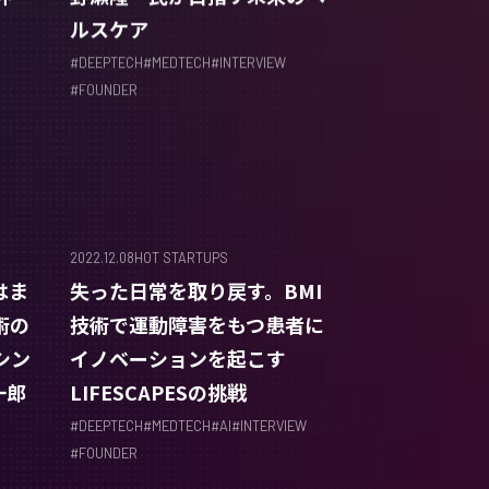
ルスケア
#
DEEPTECH
#
MEDTECH
#
INTERVIEW
#
FOUNDER
2022.12.08
HOT STARTUPS
はま
失った日常を取り戻す。BMI
術の
技術で運動障害をもつ患者に
シン
イノベーションを起こす
一郎
LIFESCAPESの挑戦
#
DEEPTECH
#
MEDTECH
#
AI
#
INTERVIEW
#
FOUNDER