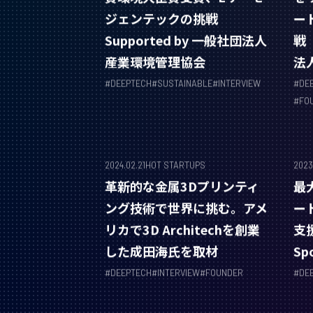
ジェンテックの挑戦
ート
Supported by 一般社団法人
戦 
産業環境管理協会
法
#
DEEPTECH
#
SUSTAINABLE
#
INTERVIEW
#
DE
#
FO
2024.02.21
HOT STARTUPS
2023
革新的な金属3Dプリンティ
最
ング技術で世界に挑む。アメ
ー
リカで3D Architechを創業
支
した成田海氏を取材
Sp
#
DEEPTECH
#
INTERVIEW
#
FOUNDER
#
DE