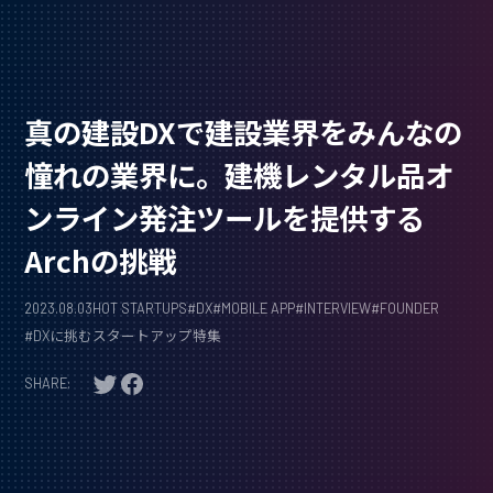
真の建設DXで建設業界をみんなの
憧れの業界に。建機レンタル品オ
ンライン発注ツールを提供する
Archの挑戦
2023.08.03
HOT STARTUPS
#
DX
#
MOBILE APP
#
INTERVIEW
#
FOUNDER
#
DXに挑むスタートアップ特集
SHARE: