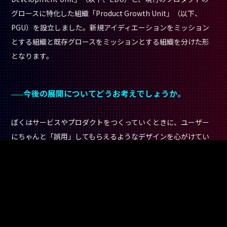
グロースに特化した組織「Product Growth Unit」（以下、
PGU）を設立しました。新規アイディエーションをミッション
とする組織と既存グロースをミッションとする組織を分けた形
となります。
今後の展開についてどうお考えでしょうか。
ぼくはサービスやプロダクトをつくっていくときに、ユーザー
にちゃんと「誤用」してもらえるようなデザインを心がけてい
ます。「誤用」というのはネガティブに捉えられがちですが、
WEDでは「あぁそう来たか」というような「発見」だと思って
います。
多くの人にプロダクトを届けていると、ぼくたちの思
いもよらない使い方をしてくださる方がいて、それこそがプロ
ダクトづくりの醍醐味
だと思っています。そういう「誤用」を
観測することで、プロダクトやサービスをアップデートしてい