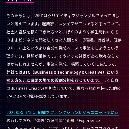
そのためにも、WEDはクリエイティブジャングルであってほし
いと考えています。起業家にはタイプが二つあると思っていて。
社会人経験を積んできた方々と、ぼくのような学生時代からそ
のままビジネスを開始してきた人間との、2種類。後者は、既存
のルール上というより自分の発想ベースで事業をしようという
理念な分、発想が柔軟です。そういった背景がある我々ならで
はかもしれませんが、事業を発想、構築していくにあたって、
弊社ではBTC（Business x Technology x Creative）という
考え方を元に議論の場での役割分担を行っています。
ぼく自身
はBusiness Creativeを担当していて、異なる視点を持った他の
2名と3人で作戦会議をしています。
2022年3月には、組織をファンクション制からユニット制に
移行しており、”体験”の研究開発組織「Experience
Development Unit」（以下、EDU）と、現行のプロダクトの