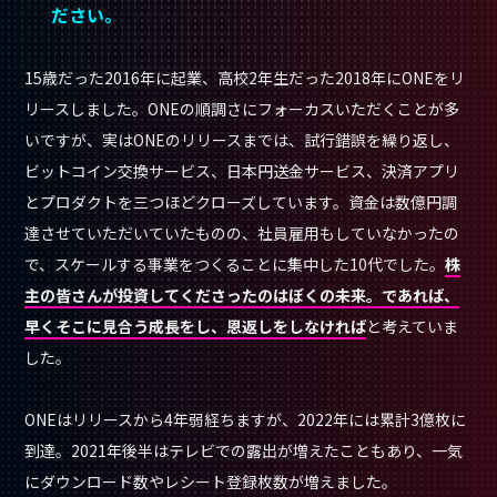
ださい。
15歳だった2016年に起業、高校2年生だった2018年にONEをリ
リースしました。ONEの順調さにフォーカスいただくことが多
いですが、実はONEのリリースまでは、試行錯誤を繰り返し、
ビットコイン交換サービス、日本円送金サービス、決済アプリ
とプロダクトを三つほどクローズしています。資金は数億円調
達させていただいていたものの、社員雇用もしていなかったの
で、スケールする事業をつくることに集中した10代でした。
株
主の皆さんが投資してくださったのはぼくの未来。であれば、
早くそこに見合う成長をし、恩返しをしなければ
と考えていま
した。
ONEはリリースから4年弱経ちますが、2022年には累計3億枚に
到達。2021年後半はテレビでの露出が増えたこともあり、一気
にダウンロード数やレシート登録枚数が増えました。