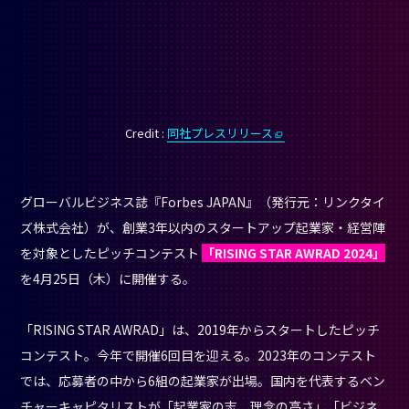
ズ株式会社）が、創業3年以内のスタートアップ起業家・経営陣
を対象としたピッチコンテスト
「RISING STAR AWRAD 2024」
を4月25日（木）に開催する。
「RISING STAR AWRAD」は、2019年からスタートしたピッチ
コンテスト。今年で開催6回目を迎える。2023年のコンテスト
では、応募者の中から6組の起業家が出場。国内を代表するベン
チャーキャピタリストが「起業家の志、理念の高さ」「ビジネ
スの革新性、社会的インパクト」「起業家と経営チームの成熟
度」「これまでの実績」を基準に審査を行い、2名がアワードを
受賞した。
今年の「RISING STAR AWRAD」は、従来のピッチに加え、日
本の地域課題の解決を目指す起業家に特化した「地域スタート
アップ部門」も実施予定。
RISING STAR AWARDの発表だけで
なく、協賛企業であるサッポロ不動産開発より、特別賞：恵比