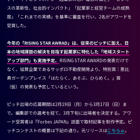
寿ガーデンプレイス「はたらく、あそぶ、ひらめく。」賞
（仮）の発表も予定しているという。
ピッチ出場の応募期間は2月19日（月）から3月17日（日）ま
で。編集部での選考を経て、3月下旬に出場者を決定する。アワ
ード受賞者は『Forbes JAPAN』誌面で取材記事を制作予定。ピ
ッチコンテストの概要は下記の通り。元リリースは
こちら
。
開催概要
開催日時
：2024年4月25日（木）
会場
：恵比寿ガーデンプレイス（東京都渋谷区恵比寿
4-20）
参加費
：無料
ピッチ募集要項
：