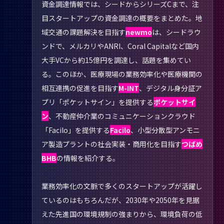
資金調達情報では、シードからシリーズCまで、注
目スタートアップの資金調達の概要をまとめた。地
域交通の課題解決を目指す
newmo
は、シードラウ
ンドで、メルカリやANRI、Coral Capitalなど国内
大手VCから約15億円を調達し、話題を集めてい
る。このほか、医療現場の業務効率化や医療機関の
相互連携の促進を目指す
M-INT
、デジタル身分証ア
プリ「ポケットサイン」を提供する
ポケットサイ
ン
、不動産仲介業のコミュニケーションクラウド
「Facilo」を提供する
Facilo
、小型分散型アンモニ
ア製造プラントの社会実装・商用化を目指す
つばめ
BHB
の情報を紹介する。
業務効率化の文脈で多くのスタートアップが活躍し
ているのはもちろんだが、2030年や2050年を見据
えた先進国の環境規制の強まりから、環境負荷の低