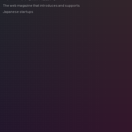
The web magazine that introduces and supports
Japanese startups