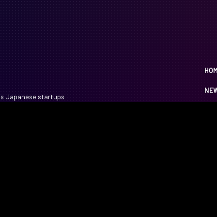
HO
NE
ts
Japanese startups
HOT
EC
SPE